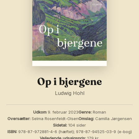
Op i bjergene
Ludwig Hohl
Udkom
9. februar 2023
Genre:
Roman
Oversætter:
Selma Rosenfeldt-Olsen
Omslag:
Camilla Jørgensen
Sidetal:
104 sider
ISBN:
978-87-972881-4-6 (hæftet); 978-87-94525-03-9 (e-bog)
Vejledende udsalgspris:
179 kr.