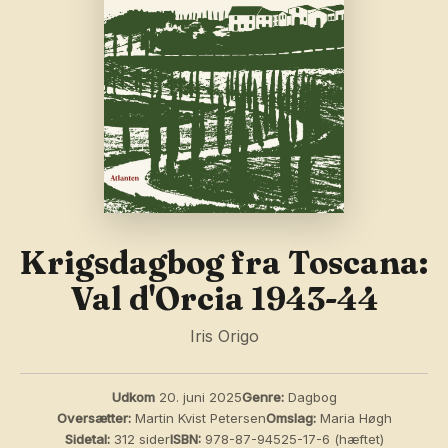
Krigsdagbog fra Toscana:
Val d'Orcia 1943-44
Iris Origo
Udkom
20. juni 2025
Genre:
Dagbog
Oversætter:
Martin Kvist Petersen
Omslag:
Maria Høgh
Sidetal:
312 sider
ISBN:
978-87-94525-17-6 (hæftet)