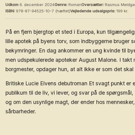
Udkom
6. december 2024
Genre:
Roman
Oversætter:
Rasmus Meldga
ISBN:
978-87-94525-10-7 (hæftet)
Vejledende udsalgspris:
199 kr.
På en fjern bjergtop et sted i Europa, kun tilgængeli
lille apotek på byens torv, som indbyggerne bruger so
bekymringer. En dag ankommer en ung kvinde til byen
men udspekulerede apoteker August Malone. I takt me
borgmester, opdager hun, at alt ikke er som det skal
Britiske Lucie Elvens debutroman Et svagt punkt er e
publikum til de liv, vi lever, og svar på de spørgsmål,
og om den usynlige magt, der ender hos mennesker, 
sårbarheder.