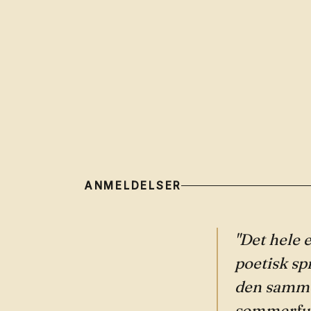
ANMELDELSER
"Det hele e
poetisk s
den samme 
sommerfugl