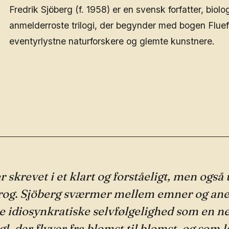
Fredrik Sjöberg (f. 1958) er en svensk forfatter, biol
anmelderroste trilogi, der begynder med bogen Fluef
eventyrlystne naturforskere og glemte kunstnere.
r skrevet i et klart og forståeligt, men ogs
prog. Sjöberg sværmer mellem emner og an
idiosynkratiske selvfølgelighed som en n
, der flyver fra blomst til blomst, og som l