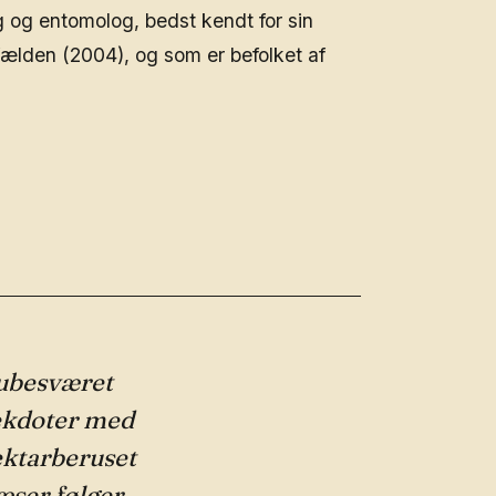
og og entomolog, bedst kendt for sin
ælden (2004), og som er befolket af
å ubesværet
ekdoter med
ektarberuset
æser følger