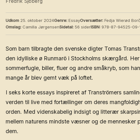
Fredrik Sjöberg
Udkom
25. oktober 2024
Genre:
Essay
Oversætter:
Fedja Wierød Bor
Omslag:
Camilla Jørgensen
Sidetal:
56 sider
ISBN:
978-87-94525-09-1
Som barn tilbragte den svenske digter Tomas Transt
den idylliske ø Runmarö i Stockholms skærgård. Her 
sommerfugle, biller, fluer og andre småkryb, som ha
mange år blev gemt væk på loftet.
I seks korte essays inspireret af Tranströmers samlin
verden til live med fortællinger om deres mangfoldigh
orden. Med videnskabelig indsigt og litterær skarpsi
mellem naturens mindste væsner og de mennesker på 
dem.