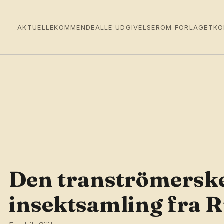
AKTUELLE
KOMMENDE
ALLE UDGIVELSER
OM FORLAGET
KO
Den tranströmersk
insektsamling fra