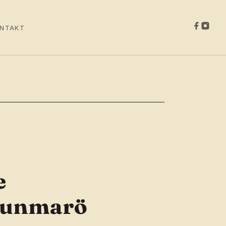
NTAKT
e
 Runmarö